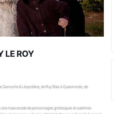
VY LE ROY
de Gavroche à Léopoldine, de Ruy Blas à Quasimodo, de
oute une mascarade de personnages grotesques et sublimes