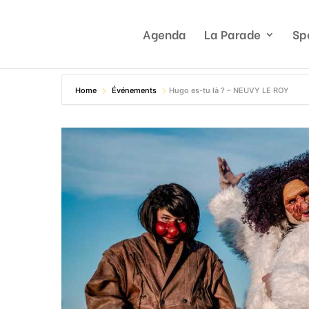
Agenda
La Parade
Sp
Home
Événements
Hugo es-tu là ? – NEUVY LE ROY