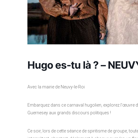
Hugo es-tu là ? – NEU
Avec la mairie de Neuvy-le-Roi
Embarquez dans ce carnaval hugolien, explorez l’œuvre 
Guernesey aux grands discours politiques !
Ce soir, lors de cette séance de spiritisme de groupe, t