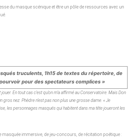
ichesse du masque scénique et être un pôle de ressources avec un
ué.
qués truculents, 1h15 de textes du répertoire, de
à pourvoir pour des spectateurs complices »
t jouer. En tout cas c’est qu’on m’a affirmé au Conservatoire. Mais Don
 un gros nez. Phèdre n’est pas non plus une grosse dame. « Je
ise, les personnages masqués qui habitent dans ma tête joueront les
e masquée immersive, de jeu-concours, de récitation poétique :