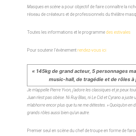
Masques en scène
a pour objectif de faire connaître la r
réseau de créateurs et de professionnels du théâtre masq
Toutes les informations et le programme
des estivales
Pour soutenir l’évènement
rendez-vous ici
« 145kg de grand acteur, 5 personnages mas
music-hall, de tragédie et de rôles 
Je m’appelle Pierre Yvon, j’adore les classiques et je peux tou
Juan n’est pas obèse. Ni Ruy Blas, ni Le Cid et Cyrano a juste
m’abhorre encor plus que tu ne me détestes. » Quoiqu’on en d
grands rôles aussi bien qu’un autre.
Premier seul en scène du chef de troupe en forme de farc