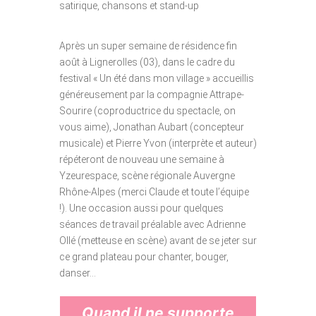
satirique, chansons et stand-up
Après un super semaine de résidence fin
août à Lignerolles (03), dans le cadre du
festival « Un été dans mon village » accueillis
généreusement par la compagnie Attrape-
Sourire (coproductrice du spectacle, on
vous aime), Jonathan Aubart (concepteur
musicale) et Pierre Yvon (interprète et auteur)
répéteront de nouveau une semaine à
Yzeurespace, scène régionale Auvergne
Rhône-Alpes (merci Claude et toute l’équipe
!). Une occasion aussi pour quelques
séances de travail préalable avec Adrienne
Ollé (metteuse en scène) avant de se jeter sur
ce grand plateau pour chanter, bouger,
danser…
Quand il ne supporte