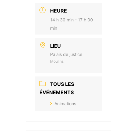
HEURE
14 h 30 min - 17 h 00
min
LIEU
Palais de justice
Moulins
TOUS LES
ÉVÉNEMENTS
Animations