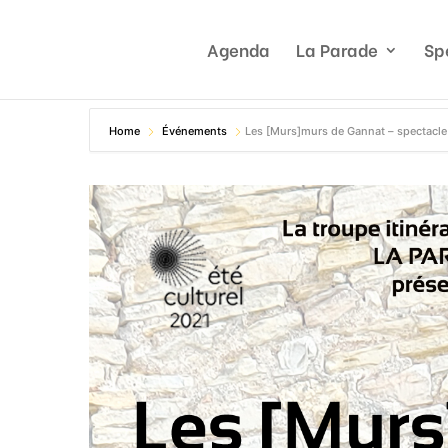
Agenda
La Parade
Sp
Home
Événements
Les [Murs]murs de Gannat – spectacl