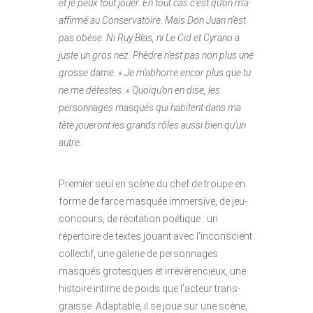
et je peux tout jouer. En tout cas c’est qu’on m’a
affirmé au Conservatoire. Mais Don Juan n’est
pas obèse. Ni Ruy Blas, ni Le Cid et Cyrano a
juste un gros nez. Phèdre n’est pas non plus une
grosse dame. « Je m’abhorre encor plus que tu
ne me détestes. » Quoiqu’on en dise, les
personnages masqués qui habitent dans ma
tête joueront les grands rôles aussi bien qu’un
autre.
Premier seul en scène du chef de troupe en
forme de farce masquée immersive, de jeu-
concours, de récitation poétique : un
répertoire de textes jouant avec l’inconscient
collectif, une galerie de personnages
masqués grotesques et irrévérencieux, une
histoire intime de poids que l’acteur trans-
graisse. Adaptable, il se joue sur une scène,