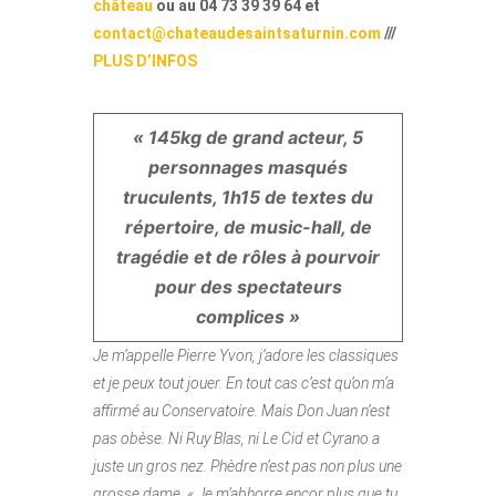
château
ou au 04 73 39 39 64 et
contact@chateaudesaintsaturnin.com
///
PLUS D’INFOS
« 145kg de grand acteur, 5
personnages masqués
truculents, 1h15 de textes du
répertoire, de music-hall, de
tragédie et de rôles à pourvoir
pour des spectateurs
complices »
Je m’appelle Pierre Yvon, j’adore les classiques
et je peux tout jouer. En tout cas c’est qu’on m’a
affirmé au Conservatoire. Mais Don Juan n’est
pas obèse. Ni Ruy Blas, ni Le Cid et Cyrano a
juste un gros nez. Phèdre n’est pas non plus une
grosse dame. « Je m’abhorre encor plus que tu