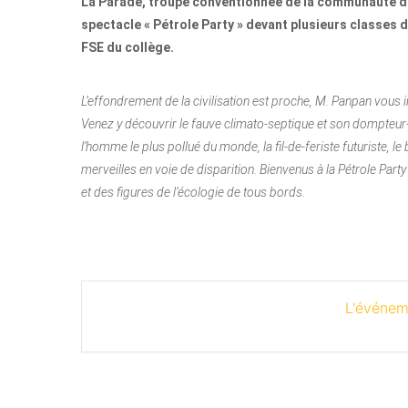
La Parade, troupe conventionnée de la communauté d
spectacle « Pétrole Party » devant plusieurs classes de
FSE du collège.
L’effondrement de la civilisation est proche, M. Panpan vous 
Venez y découvrir le fauve climato-septique et son dompteur
l’homme le plus pollué du monde, la fil-de-feriste futuriste, l
merveilles en voie de disparition. Bienvenus à la Pétrole Par
et des figures de l’écologie de tous bords.
L'événem