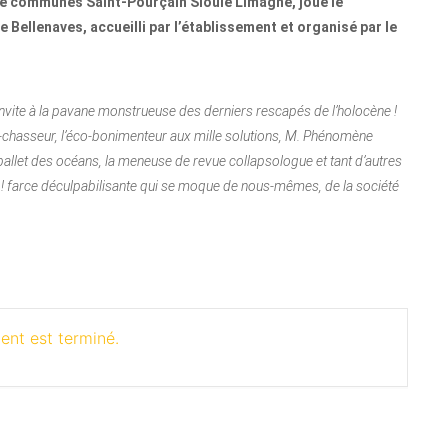
e communes Saint-Pourçain Sioule Limagne, joue le
 Bellenaves, accueilli par l’établissement et organisé par le
invite à la pavane monstrueuse des derniers rescapés de l’holocène !
-chasseur, l’éco-bonimenteur aux mille solutions, M. Phénomène
e ballet des océans, la meneuse de revue collapsologue et tant d’autres
ty ! farce déculpabilisante qui se moque de nous-mêmes, de la société
ent est terminé.