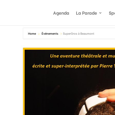
Agenda
La Parade
Sp
Home
Événements
SuperGros à Beaumont