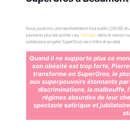
Nous jouerons une représentation tout public (20h30) et u
passeras plus les portes » au
Tremplin
, dans la saison cu
solide pour projeter SuperGros vers l’infini et au-delà.
Quand il ne supporte plus ce mond
son obésité est trop forte, Pierr
transforme en SuperGros, le plus
aux superpouvoirs étonnants part
discriminations, la malbouffe, 
régimes absurdes de leur che
spectacle satirique et jubilatoir
st