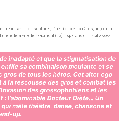
ne représentation scolaire (14h30) de « SuperGros, un jour tu
lturelle de la ville de Beaumont (63). Espérons qu’il soit assez
e inadapté et que la stigmatisation de
e enfile sa combinaison moulante et se
 gros de tous les héros. Cet alter ego
 à la rescousse des gros et combat les
l’invasion des grossophobiens et les
f : l’abominable Docteur Diète… Un
e qui mêle théâtre, danse, chansons et
and-up.