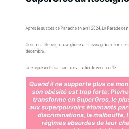
Après le succès de Panache en avril 2024, La Parade de 
Comment Supergros se glissera-t-il avec grâce dans cet ex
décembre…
Une représentation scolaire aura lieu le vendredi 13.
Quand il ne supporte plus ce mond
son obésité est trop forte, Pierr
transforme en SuperGros, le plus
aux superpouvoirs étonnants part
discriminations, la malbouffe, 
régimes absurdes de leur che