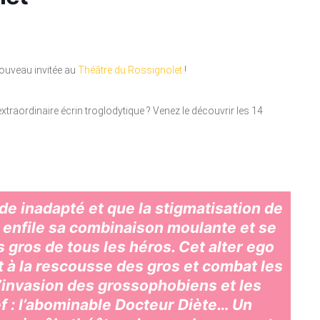
nouveau invitée au
Théâtre du Rossignolet
!
traordinaire écrin troglodytique ? Venez le découvrir les 14
e inadapté et que la stigmatisation de
e enfile sa combinaison moulante et se
 gros de tous les héros. Cet alter ego
 à la rescousse des gros et combat les
l’invasion des grossophobiens et les
f : l’abominable Docteur Diète… Un