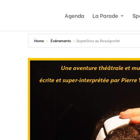
Agenda
La Parade
Sp
Home
Événements
SuperGros au Rossignolet