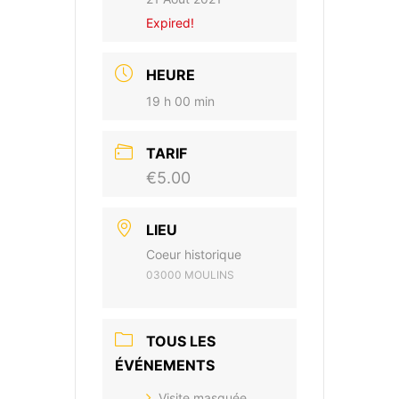
Expired!
HEURE
19 h 00 min
TARIF
€5.00
LIEU
Coeur historique
03000 MOULINS
TOUS LES
ÉVÉNEMENTS
Visite masquée